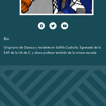
F
T
Y
a
w
o
c
i
u
e
t
t
b
t
u
Bio
o
e
b
o
r
e
Originario de Oaxaca y residente en Saltillo Coahuila. Egresado de la
k
EAP de la UA de C, y ahora profesor también de la misma escuela.